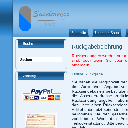
Startseite
Über den Shop
Suche
Rückgabebelehrung
Rücksendungen werden nur an
sind, oder wenn Sie über d
anfordern:
Online Rückgabe
Zahlung
Sie haben die Möglichkeit den
der Ware ohne Angabe von
Rücksendekosten selbst über
die Absenderadresse zurüc
Rücksendung angeben, überne
dazu bitte einen Rücksendesc
Artikel unbenutzt sein oder be
bekommen Sie den gesamten 
verbliebene Wert des Arti
Teilrückerstattung. Bitte beac
handelt.