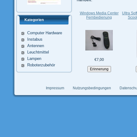
Windows Media Center
Ultra So
Fernbedienung
Scoob
Kategorien
Computer Hardware
Instabus
Antennen
Leuchtmittel
Lampen
€7,00
Roboterzubehör
Impressum
Nutzungsbedingungen
Datenschu