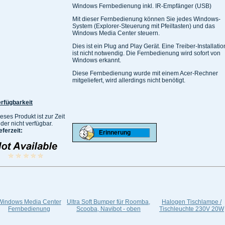
Windows Fernbedienung inkl. IR-Empfänger (USB)
Mit dieser Fernbedienung können Sie jedes Windows-
System (Explorer-Steuerung mit Pfeiltasten) und das
Windows Media Center steuern.
Dies ist ein Plug and Play Gerät. Eine Treiber-Installatio
ist nicht notwendig. Die Fernbedienung wird sofort von
Windows erkannt.
Diese Fernbedienung wurde mit einem Acer-Rechner
mitgeliefert, wird allerdings nicht benötigt.
rfügbarkeit
eses Produkt ist zur Zeit
ider nicht verfügbar.
eferzeit:
Windows Media Center
Ultra Soft Bumper für Roomba,
Halogen Tischlampe /
Fernbedienung
Scooba, Navibot - oben
Tischleuchte 230V 20W