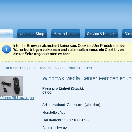
rtseite
Über den Shop
Versandkosten
Service & Kontakt
Dien
Info
: Ihr Browser akzeptiert keine sog. Cookies. Um Produkte in den
Warenkorb legen zu können und zu bestellen muss ein Cookie von
dieser Seite angenommen werden.
Ultra Soft Bumper für Roomba, Scooba, Navibot - oben
Windows Media Center Fernbedienun
Preis pro Einheit (Stück):
€7,00
ößeres Bild anzeigen
Artikelzustand: Gebraucht (wie Neu)
Hersteller: Acer
Herstellernr.: OVU710001/00
Farbe: schwarz